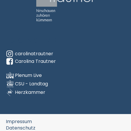
Carolina Trautner
hinschauen
zuhören
FOLGEN SIE MIR
kümmern
carolinatrautner
(Link zur Startseite)
Carolina Trautner
Plenum Live
CSU - Landtag
Herzkammer
Impressum
Datenschutz