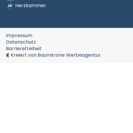
Herzkammer
Impressum
Datenschutz
Barrierefreiheit
Kreiert von
Baumkrone Werbeagentur
Lade Axiforma Book...
Lade Axiforma SemiBold...
Lade OpenDyslexic Regular...
Lade OpenDyslexic Bold...