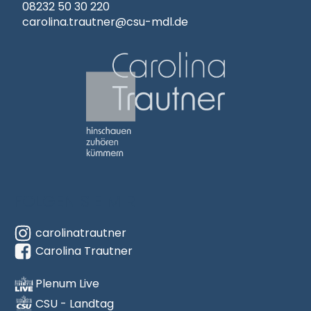
08232 50 30 220
carolina.trautner@csu-mdl.de
Carolina Trautner
hinschauen
zuhören
FOLGEN SIE MIR
kümmern
carolinatrautner
(Link zur Startseite)
Carolina Trautner
Plenum Live
CSU - Landtag