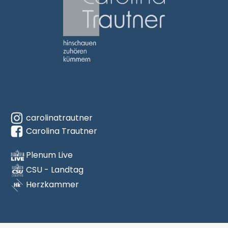
Carolina Trautner
hinschauen
zuhören
FOLGEN SIE MIR
kümmern
carolinatrautner
(Link zur Startseite)
Carolina Trautner
Plenum Live
CSU - Landtag
Herzkammer