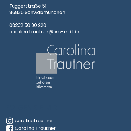
Fuggerstraße 51
86830 Schwabmünchen
08232 50 30 220
carolina.trautner@csu-mdl.de
Carolina Trautner
hinschauen
zuhören
FOLGEN SIE MIR
kümmern
carolinatrautner
(Link zur Startseite)
Carolina Trautner