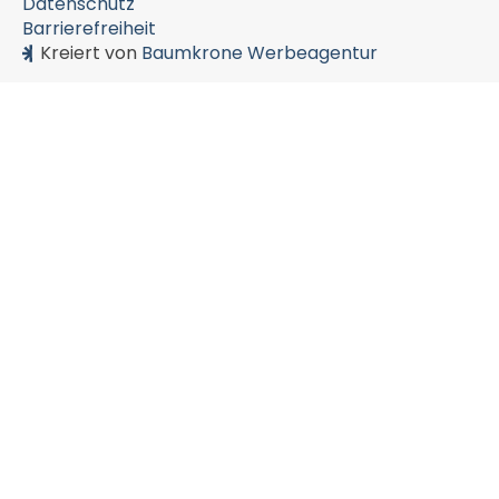
Datenschutz
Barrierefreiheit
Kreiert von
Baumkrone Werbeagentur
Lade Axiforma Book...
Lade Axiforma SemiBold...
Lade OpenDyslexic Regular...
Lade OpenDyslexic Bold...