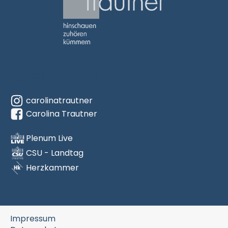
Carolina Trautner
hinschauen
zuhören
FOLGEN SIE MIR
kümmern
carolinatrautner
(Link zur Startseite)
Carolina Trautner
Plenum Live
CSU - Landtag
Herzkammer
Impressum